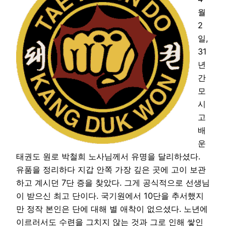
월
2
일,
31
년
간
모
시
고
배
운
태권도 원로 박철희 노사님께서 유명을 달리하셨다.
유품을 정리하다 지갑 안쪽 가장 깊은 곳에 고이 보관
하고 계시던 7단 증을 찾았다. 그게 공식적으로 선생님
이 받으신 최고 단이다. 국기원에서 10단을 추서했지
만 정작 본인은 단에 대해 별 애착이 없으셨다. 노년에
이르러서도 수련을 그치지 않는 것과 그로 인해 쌓인