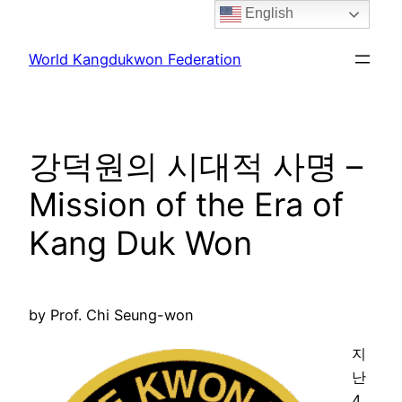
English
Skip
to
World Kangdukwon Federation
content
강덕원의 시대적 사명 –
Mission of the Era of
Kang Duk Won
by Prof. Chi Seung-won
지
난
4